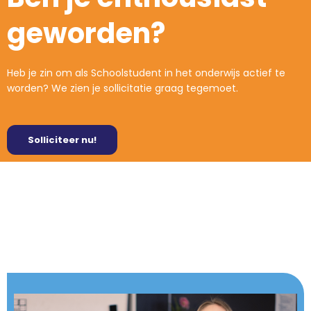
geworden?
Heb je zin om als Schoolstudent in het onderwijs actief te
worden? We zien je sollicitatie graag tegemoet.
Solliciteer nu!