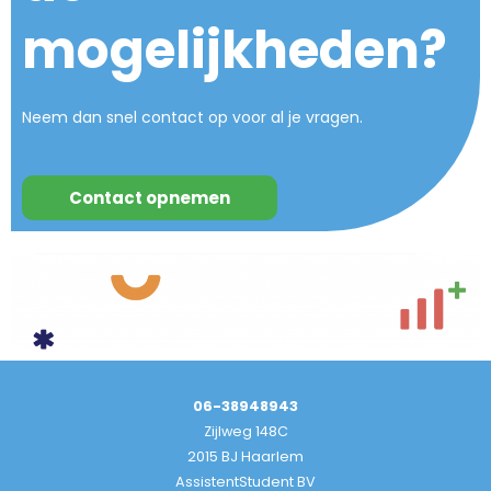
mogelijkheden?
Neem dan snel contact op voor al je vragen.
Contact opnemen
06-38948943
Zijlweg 148C
2015 BJ Haarlem
AssistentStudent BV